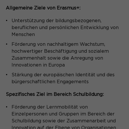
Name
_pk_ses.*
Allgemeine Ziele von Erasmus+:
Anbieter
Matomo
Name
be_typo_user
Unterstützung der bildungsbezogenen,
Laufzeit
beruflichen und persönlichen Entwicklung von
30 Minuten
Anbieter
TYPO3
Menschen
Session-Cookie speichert
Zweck
Laufzeit
Ende der Sitzung
Förderung von nachhaltigem Wachstum,
vorübergehend Daten für den Besuch.
hochwertiger Beschäftigung und sozialem
Dieser Cookie teilt der Webseite mit,
Zusammenhalt sowie die Anregung von
ob ein Besucher im Typo3-Backend
Innovationen in Europa
Zweck
angemeldet ist und die Rechte besitzt
Stärkung der europäischen Identität und des
diese zu verwalten.
bürgerschaftlichen Engagements
Spezifisches Ziel im Bereich Schulbildung:
Name
cookie_optin
Förderung der Lernmobilität von
Anbieter
Sgalinski
Einzelpersonen und Gruppen im Bereich der
Schulbildung sowie der Zusammenarbeit und
Laufzeit
1 Monat
Innovation auf der Ebene von Organisationen