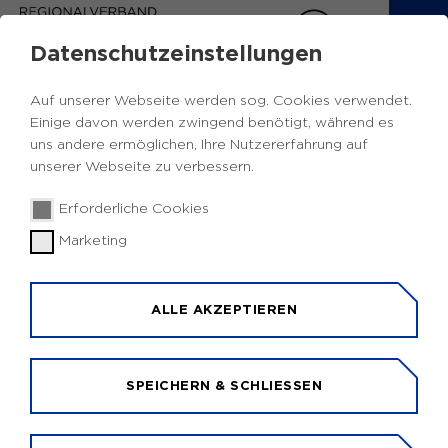
Datenschutzeinstellungen
ERASMUS+ SCHULE
Auf unserer Webseite werden sog. Cookies verwendet.
Einige davon werden zwingend benötigt, während es
AUF EINEN BLICK
uns andere ermöglichen, Ihre Nutzererfahrung auf
unserer Webseite zu verbessern.
Was wird gefördert:
Erforderliche Cookies
Auslandsaufenthalte zu Lernzwecken für
Marketing
Schülerinnen und Schüler, Lehrkräfte und
pädagogisches Personal, europäische
Zusammenarbeit von Organisationen und
ALLE AKZEPTIEREN
Einrichtungen im Bereich schulische und
vorschulische Bildung.
SPEICHERN & SCHLIESSEN
Wer wird gefördert: