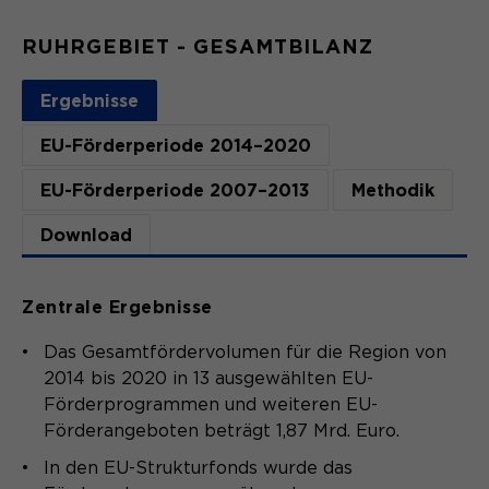
Name
_pk_ses.*
RUHRGEBIET - GESAMTBILANZ
Anbieter
Matomo
Name
be_typo_user
Ergebnisse
Laufzeit
30 Minuten
Anbieter
TYPO3
EU-Förderperiode 2014–2020
Session-Cookie speichert
Zweck
Laufzeit
Ende der Sitzung
vorübergehend Daten für den Besuch.
EU-Förderperiode 2007–2013
Methodik
Dieser Cookie teilt der Webseite mit,
Download
ob ein Besucher im Typo3-Backend
Zweck
angemeldet ist und die Rechte besitzt
diese zu verwalten.
Zentrale Ergebnisse
Das Gesamtfördervolumen für die Region von
2014 bis 2020 in 13 ausgewählten EU-
Name
cookie_optin
Förderprogrammen und weiteren EU-
Anbieter
Sgalinski
Förderangeboten beträgt 1,87 Mrd. Euro.
In den EU-Strukturfonds wurde das
Laufzeit
1 Monat