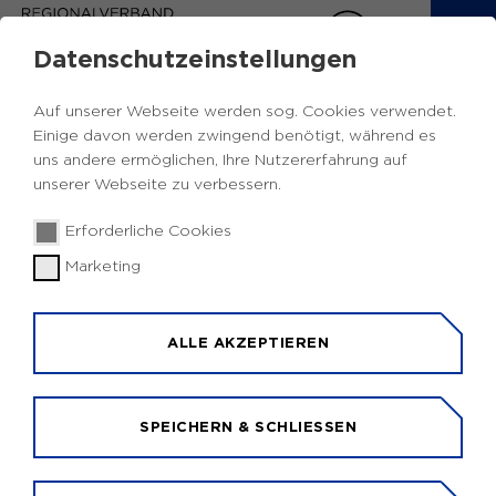
Datenschutzeinstellungen
Auf unserer Webseite werden sog. Cookies verwendet.
Einige davon werden zwingend benötigt, während es
uns andere ermöglichen, Ihre Nutzererfahrung auf
unserer Webseite zu verbessern.
© Sebastian Wolf
Erforderliche Cookies
Marketing
EU-FÖRDERMITTEL IM
RUHRGEBIET
ALLE AKZEPTIEREN
TRANSPARENZ HERSTELLEN
Die EU investiert in die Entwicklung des
SPEICHERN & SCHLIESSEN
Ruhrgebiets. Beispielsweise unterstützt sie
Unternehmen bei der Entwicklung neuer Produkte
und Dienstleistungen. Sie fördert die Qualität der