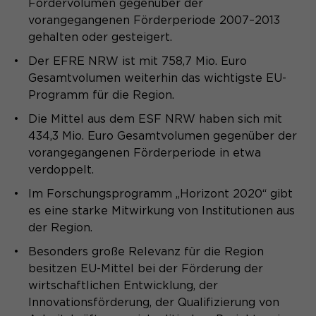
Fördervolumen gegenüber der
vorangegangenen Förderperiode 2007–2013
Speichert den Zustimmungsstatus des
Zweck
Benutzers für Cookies auf der
gehalten oder gesteigert.
aktuellen Domäne.
Der EFRE NRW ist mit 758,7 Mio. Euro
Gesamtvolumen weiterhin das wichtigste EU-
Programm für die Region.
Die Mittel aus dem ESF NRW haben sich mit
434,3 Mio. Euro Gesamtvolumen gegenüber der
vorangegangenen Förderperiode in etwa
verdoppelt.
Im Forschungsprogramm „Horizont 2020“ gibt
es eine starke Mitwirkung von Institutionen aus
der Region.
Besonders große Relevanz für die Region
besitzen EU-Mittel bei der Förderung der
wirtschaftlichen Entwicklung, der
Innovationsförderung, der Qualifizierung von