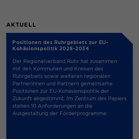
Anbieter
Matomo
Website angenehm und flüssig wird:
Sie ermöglichen es der Website, Sie
Laufzeit
Zweck
1 Monat
zu erkennen und somit Ihre Sitzung
AKTUELL
offen zu halten. Es speichert bei
Unterscheidung der
Zweck
einem Benutzer-Login für einen
Webseitenbesucher.
geschlossenen Bereich die Benutzer-
Positionen des Ruhrgebiets zur EU-
ID als verschlüsselten Wert (sog.
Kohäsionspolitik 2028-2034
"hash-Wert") zum entsprechenden
Datenbankeintrag des Nutzers.
Der Regionalverband Ruhr hat zusammen
Name
_pk_ref.*
mit den Kommunen und Kreisen des
Anbieter
Matomo
Ruhrgebiets sowie weiteren regionalen
Partnerinnen und Partnern gemeinsame
Name
PHPSESSID
Laufzeit
6 Monate
Positionen zur EU-Kohäsionspolitik der
Zukunft abgestimmt. Im Zentrum des Papiers
Anbieter
Ende der Sitzung
Speichert Zuordnungsinformationen
stehen 10 Anforderungen an die
Zweck
(der Referrer, der den Besucher auf
Laufzeit
Ende der Sitzung
Ausgestaltung der Förderprogramme:
die Website gebracht hat).
PHPs Standard Sitzungs Identifikation
Zweck
(nur für Administratoren relevant).