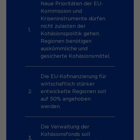
Name
_pk_ses.*
Neue Prioritäten der EU-
Kommission und
Anbieter
Matomo
Kriseninstrumente dürfen
Name
be_typo_user
nicht zulasten der
Laufzeit
1.
30 Minuten
Kohäsionspolitik gehen.
Anbieter
TYPO3
Regionen benötigen
Session-Cookie speichert
Zweck
Laufzeit
Ende der Sitzung
auskömmliche und
vorübergehend Daten für den Besuch.
gesicherte Kohäsionsmittel.
Dieser Cookie teilt der Webseite mit,
ob ein Besucher im Typo3-Backend
Zweck
angemeldet ist und die Rechte besitzt
Die EU-Kofinanzierung für
diese zu verwalten.
wirtschaftlich stärker
2.
entwickelte Regionen soll
auf 50% angehoben
werden.
Name
cookie_optin
Anbieter
Sgalinski
Die Verwaltung der
Kohäsionsfonds soll
Laufzeit
1 Monat
3.