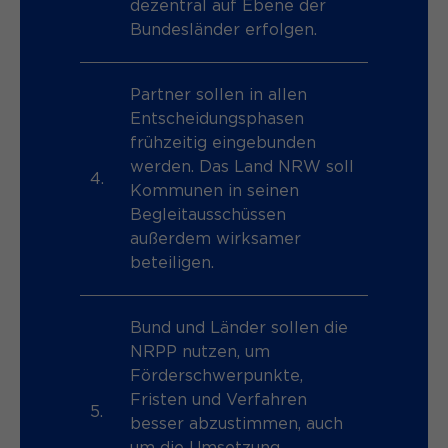
dezentral auf Ebene der
Speichert den Zustimmungsstatus des
Bundesländer erfolgen.
Zweck
Benutzers für Cookies auf der
aktuellen Domäne.
Partner sollen in allen
Entscheidungsphasen
frühzeitig eingebunden
werden. Das Land NRW soll
4.
Kommunen in seinen
Begleitausschüssen
außerdem wirksamer
beteiligen.
Bund und Länder sollen die
NRPP nutzen, um
Förderschwerpunkte,
Fristen und Verfahren
5.
besser abzustimmen, auch