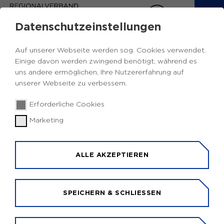
Datenschutzeinstellungen
Auf unserer Webseite werden sog. Cookies verwendet.
Einige davon werden zwingend benötigt, während es
uns andere ermöglichen, Ihre Nutzererfahrung auf
unserer Webseite zu verbessern.
© Andreas Buck/ BMR
Erforderliche Cookies
Marketing
POSITIONEN DES
RUHRGEBIETS
ALLE AKZEPTIEREN
INTERESSEN WIRKSAM VERTRETEN
Viele Entscheidungen der EU haben Auswirkungen
SPEICHERN & SCHLIESSEN
auf die Wirtschaft und Gesellschaft vor Ort.
Deshalb stehen europapolitische Fragen stets im
Blick des Ruhrgebiets. Der Regionalverband Ruhr