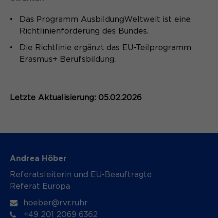
Speichert den Zustimmungsstatus des
Das Programm AusbildungWeltweit ist eine
Zweck
Benutzers für Cookies auf der
Richtlinienförderung des Bundes.
aktuellen Domäne.
Die Richtlinie ergänzt das EU-Teilprogramm
Erasmus+ Berufsbildung.
Letzte Aktualisierung: 05.02.2026
Andrea Höber
Referatsleiterin und EU-Beauftragte
Referat Europa
hoeber@rvr.ruhr
+49 201 2069 6362