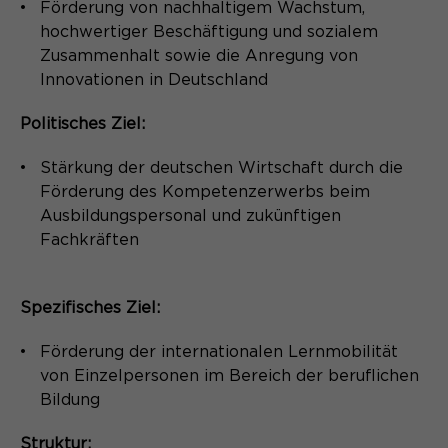
Förderung von nachhaltigem Wachstum,
Name
_pk_ses.*
hochwertiger Beschäftigung und sozialem
Anbieter
Matomo
Zusammenhalt sowie die Anregung von
Name
be_typo_user
Innovationen in Deutschland
Laufzeit
30 Minuten
Anbieter
TYPO3
Politisches Ziel:
Session-Cookie speichert
Zweck
Laufzeit
Ende der Sitzung
vorübergehend Daten für den Besuch.
Stärkung der deutschen Wirtschaft durch die
Förderung des Kompetenzerwerbs beim
Dieser Cookie teilt der Webseite mit,
Ausbildungspersonal und zukünftigen
ob ein Besucher im Typo3-Backend
Zweck
Fachkräften
angemeldet ist und die Rechte besitzt
diese zu verwalten.
Spezifisches Ziel:
Name
cookie_optin
Förderung der internationalen Lernmobilität
von Einzelpersonen im Bereich der beruflichen
Anbieter
Sgalinski
Bildung
Laufzeit
1 Monat
Struktur: