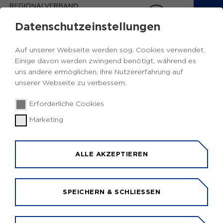
Datenschutzeinstellungen
AUSBILDUNGWELTWEIT
Auf unserer Webseite werden sog. Cookies verwendet.
Einige davon werden zwingend benötigt, während es
AUF EINEN BLICK
uns andere ermöglichen, Ihre Nutzererfahrung auf
unserer Webseite zu verbessern.
Was wird gefördert:
Erforderliche Cookies
Außereuropäische Lernmobilität von
Marketing
Auszubildenden und Ausbildungsverantwortlichen
in der der beruflichen Bildung.
ALLE AKZEPTIEREN
Wer wird gefördert:
Juristische Personen, also z.B.
SPEICHERN & SCHLIESSEN
Ausbildungsbetriebe, öffentliche Verwaltungen,
Berufsbildende Schulen und Kammern.