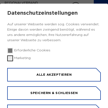
Datenschutzeinstellungen
EUROPA INFOS RUHR
Auf unserer Webseite werden sog. Cookies verwendet.
Einige davon werden zwingend benötigt, während es
Zurück
uns andere ermöglichen, Ihre Nutzererfahrung auf
unserer Webseite zu verbessern.
Förderaufruf
Strukturförderung,
20.05.2026
|
Erforderliche Cookies
Stadtentwicklung und ländlicher
Marketing
Raum
Forschung und Innovation
Förderaufruf: Pilotprojekte zur
ALLE AKZEPTIEREN
Wiederbelegung von Stadtvierteln
Die EU-Kommission fördert im Rahmen des
SPEICHERN & SCHLIESSEN
Neuen Europäischen Bauhauses innovative
Ansätze zur Wiederbelebung von Quartieren.