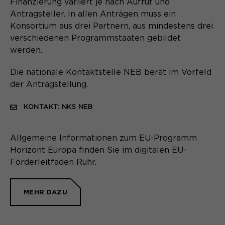
Finanzierung variiert je nach Aufruf und
Anbieter
Matomo
Website angenehm und flüssig wird:
Antragsteller. In allen Anträgen muss ein
Sie ermöglichen es der Website, Sie
Laufzeit
Zweck
1 Monat
Konsortium aus drei Partnern, aus mindestens drei
zu erkennen und somit Ihre Sitzung
verschiedenen Programmstaaten gebildet
offen zu halten. Es speichert bei
Unterscheidung der
werden.
Zweck
einem Benutzer-Login für einen
Webseitenbesucher.
geschlossenen Bereich die Benutzer-
Die nationale Kontaktstelle NEB berät im Vorfeld
ID als verschlüsselten Wert (sog.
der Antragstellung.
"hash-Wert") zum entsprechenden
Datenbankeintrag des Nutzers.
Name
_pk_ref.*
KONTAKT: NKS NEB
Anbieter
Matomo
Allgemeine Informationen zum EU-Programm
Name
PHPSESSID
Laufzeit
6 Monate
Horizont Europa finden Sie im digitalen EU-
Anbieter
Ende der Sitzung
Förderleitfaden Ruhr.
Speichert Zuordnungsinformationen
Zweck
(der Referrer, der den Besucher auf
Laufzeit
Ende der Sitzung
die Website gebracht hat).
MEHR DAZU
PHPs Standard Sitzungs Identifikation
Zweck
(nur für Administratoren relevant).