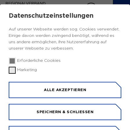
Datenschutzeinstellungen
EUROPA INFOS RUHR
Auf unserer Webseite werden sog. Cookies verwendet.
Einige davon werden zwingend benötigt, während es
Zurück
uns andere ermöglichen, Ihre Nutzererfahrung auf
unserer Webseite zu verbessern.
Förderaufruf
Kultur, Jugend und
17.12.2024
|
Erforderliche Cookies
Sport
Marketing
Förderaufruf: Europäische
Kooperationsprojekte im Kulturbereich
ALLE AKZEPTIEREN
2025
Die EU-Kommission hat die diesjährigen Aufrufe
im EU-Programm Creative Europe veröffentlicht.
SPEICHERN & SCHLIESSEN
WEBSITE: EU-KOMMISSION