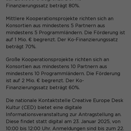
Anbieter
Matomo
Website angenehm und flüssig wird:
Finanzierungssatz beträgt 80%.
Sie ermöglichen es der Website, Sie
Laufzeit
Zweck
1 Monat
zu erkennen und somit Ihre Sitzung
Mittlere Kooperationsprojekte richten sich an
offen zu halten. Es speichert bei
Konsortien aus mindestens 5 Partnern aus
Unterscheidung der
Zweck
einem Benutzer-Login für einen
mindestens 5 Programmländern. Die Förderung ist
Webseitenbesucher.
geschlossenen Bereich die Benutzer-
auf 1 Mio. € begrenzt. Der Ko-Finanzierungssatz
ID als verschlüsselten Wert (sog.
beträgt 70%.
"hash-Wert") zum entsprechenden
Datenbankeintrag des Nutzers.
Name
_pk_ref.*
Große Kooperationsprojekte richten sich an
Konsortien aus mindestens 10 Partnern aus
Anbieter
Matomo
mindestens 10 Programmländern. Die Förderung
ist auf 2 Mio. € begrenzt. Der Ko-
Name
PHPSESSID
Laufzeit
6 Monate
Finanzierungssatz beträgt 60%.
Anbieter
Ende der Sitzung
Speichert Zuordnungsinformationen
Die nationale Kontaktstelle Creative Europe Desk
Zweck
(der Referrer, der den Besucher auf
Laufzeit
Ende der Sitzung
Kultur (CED) bietet eine digitale
die Website gebracht hat).
Informationsveranstaltung zur Antragstellung an.
PHPs Standard Sitzungs Identifikation
Diese findet statt digital am 23. Januar 2025, von
Zweck
(nur für Administratoren relevant).
10:00 bis 12:00 Uhr. Anmeldungen sind bis zum 22.