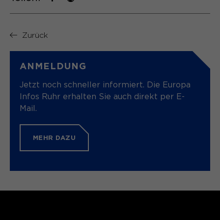
Speichert den Zustimmungsstatus des
Zweck
Benutzers für Cookies auf der
Zurück
aktuellen Domäne.
ANMELDUNG
Jetzt noch schneller informiert. Die Europa
Infos Ruhr erhalten Sie auch direkt per E-
Mail.
MEHR DAZU