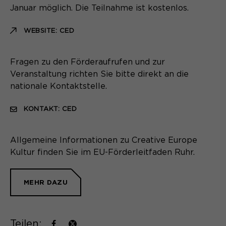
Name
_pk_ses.*
Januar möglich. Die Teilnahme ist kostenlos.
Anbieter
Matomo
WEBSITE: CED
Name
be_typo_user
Laufzeit
30 Minuten
Anbieter
TYPO3
Fragen zu den Förderaufrufen und zur
Session-Cookie speichert
Veranstaltung richten Sie bitte direkt an die
Zweck
Laufzeit
Ende der Sitzung
vorübergehend Daten für den Besuch.
nationale Kontaktstelle.
Dieser Cookie teilt der Webseite mit,
KONTAKT: CED
ob ein Besucher im Typo3-Backend
Zweck
angemeldet ist und die Rechte besitzt
diese zu verwalten.
Allgemeine Informationen zu Creative Europe
Kultur finden Sie im EU-Förderleitfaden Ruhr.
Name
cookie_optin
MEHR DAZU
Anbieter
Sgalinski
Laufzeit
1 Monat
Teilen: