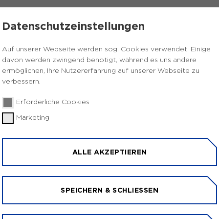
TRANET
TEAM EUROPA
KONTAKT
Datenschutzeinstellungen
Auf unserer Webseite werden sog. Cookies verwendet. Einige
Schulprogramm Obst und Gemüse
davon werden zwingend benötigt, während es uns andere
ermöglichen, Ihre Nutzererfahrung auf unserer Webseite zu
MM OBST UND 
verbessern.
Erforderliche Cookies
Marketing
ALLE AKZEPTIEREN
ro Woche für Kinder in Grund- und Förderschulen.
SPEICHERN & SCHLIESSEN
rund- und Förderschulen, die regelmäßig Obst und
 Lieferbetrieben beziehen.