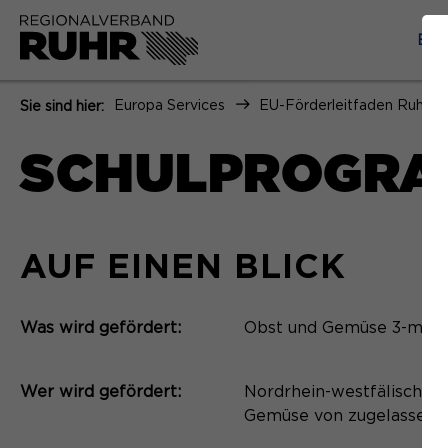
EX
Europa Services
EU-Förderleitfaden Ruhr
Sie sind hier:
SCHULPROGRA
AUF EINEN BLICK
Was wird gefördert:
Obst und Gemüse 3-mal p
Wer wird gefördert:
Nordrhein-westfälische G
Gemüse von zugelassenen