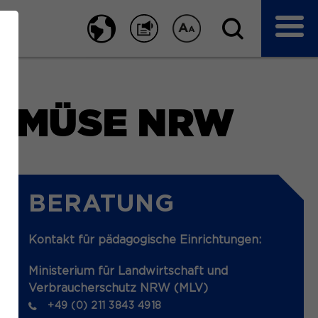
GEMÜSE NRW
BERATUNG
Kontakt für pädagogische Einrichtungen:
Ministerium für Landwirtschaft und
Verbraucherschutz NRW (MLV)
+49 (0) 211 3843 4918