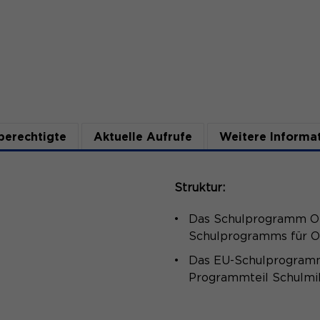
Sie zu erkennen und somit Ihre Sitzung offen
Laufzeit
1 Monat
zu halten. Es speichert bei einem Benutzer-
Login für einen geschlossenen Bereich die
Zweck
Unterscheidung der Webseitenbesucher.
Benutzer-ID als verschlüsselten Wert (sog.
"hash-Wert") zum entsprechenden
Datenbankeintrag des Nutzers.
Name
_pk_ref.*
berechtigte
Anbieter
Aktuelle Aufrufe
Weitere Informa
Matomo
Name
PHPSESSID
Laufzeit
6 Monate
Anbieter
Ende der Sitzung
Struktur:
Speichert Zuordnungsinformationen (der
Laufzeit
Ende der Sitzung
Zweck
Referrer, der den Besucher auf die Website
Das Schulprogramm Ob
gebracht hat).
Schulprogramms für O
PHPs Standard Sitzungs Identifikation (nur für
Zweck
Administratoren relevant).
Das EU-Schulprogramm 
Programmteil Schulmil
Name
_pk_ses.*
Name
be_typo_user