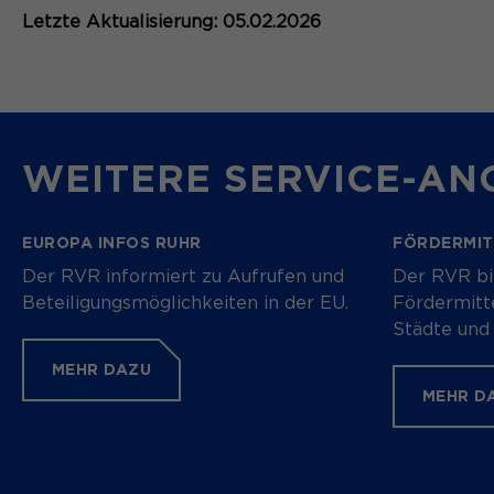
Letzte Aktualisierung: 05.02.2026
WEITERE SERVICE-AN
EUROPA INFOS RUHR
FÖRDERMIT
Der RVR informiert zu Aufrufen und
Der RVR bil
Beteiligungsmöglichkeiten in der EU.
Fördermitte
Städte und 
MEHR DAZU
MEHR D