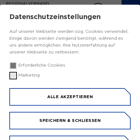
Datenschutzeinstellungen
CEF VERKEHR
Auf unserer Webseite werden sog. Cookies verwendet.
Einige davon werden zwingend benötigt, während es
AUF EINEN BLICK
uns andere ermöglichen, Ihre Nutzererfahrung auf
unserer Webseite zu verbessern.
Was wird gefördert:
Erforderliche Cookies
Verkehrsinfrastruktur für eine interoperable,
Marketing
nachhaltige, barrierefreie und sichere Mobilität in
Europa, sowie die Anpassung des Verkehrsnetzes
an die Doppelnutzung für zivile und militärische
ALLE AKZEPTIEREN
Mobilität.
Wer wird gefördert:
SPEICHERN & SCHLIESSEN
Juristische Personen, also z.B. Kommunen und