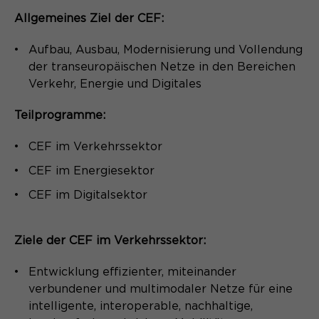
Name
_pk_ses.*
Allgemeines Ziel der CEF:
Anbieter
Matomo
Name
be_typo_user
Aufbau, Ausbau, Modernisierung und Vollendung
der transeuropäischen Netze in den Bereichen
Laufzeit
30 Minuten
Anbieter
TYPO3
Verkehr, Energie und Digitales
Session-Cookie speichert
Zweck
Laufzeit
Ende der Sitzung
vorübergehend Daten für den Besuch.
Teilprogramme:
Dieser Cookie teilt der Webseite mit,
CEF im Verkehrssektor
ob ein Besucher im Typo3-Backend
Zweck
CEF im Energiesektor
angemeldet ist und die Rechte besitzt
diese zu verwalten.
CEF im Digitalsektor
Ziele der CEF im Verkehrssektor:
Name
cookie_optin
Entwicklung effizienter, miteinander
Anbieter
Sgalinski
verbundener und multimodaler Netze für eine
intelligente, interoperable, nachhaltige,
Laufzeit
1 Monat