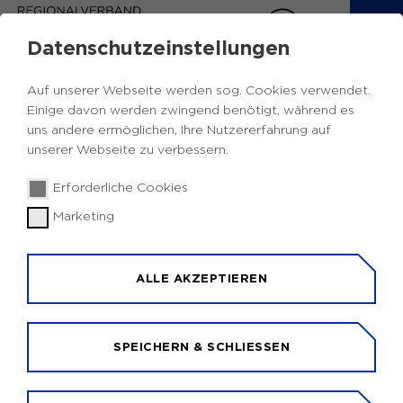
Datenschutzeinstellungen
Auf unserer Webseite werden sog. Cookies verwendet.
Europabeauftragte
Kreis Unna
13.11.2025
|
Einige davon werden zwingend benötigt, während es
uns andere ermöglichen, Ihre Nutzererfahrung auf
Gemeinde Holzwickede -
unserer Webseite zu verbessern.
Europabeauftragte
Erforderliche Cookies
TILL KNOCHE
Marketing
Gemeinde Holzwickede
Bürgermeister
Allee 5
ALLE AKZEPTIEREN
59435 Holzwickede
+49 2301 915 100
SPEICHERN & SCHLIESSEN
KONTAKT