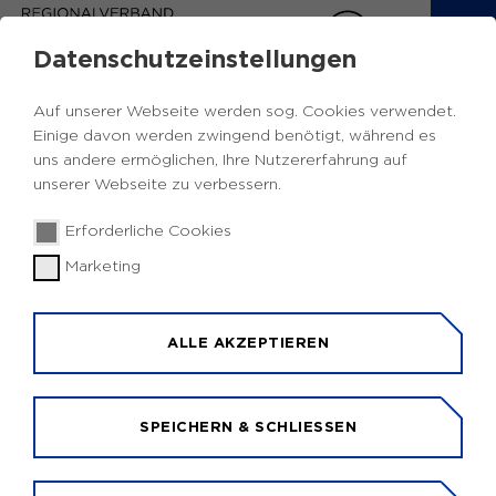
Datenschutzeinstellungen
Auf unserer Webseite werden sog. Cookies verwendet.
Europabeauftragte
Ennepe-Ruhr-
14.02.2023
|
Einige davon werden zwingend benötigt, während es
Kreis
uns andere ermöglichen, Ihre Nutzererfahrung auf
unserer Webseite zu verbessern.
Ennepe-Ruhr-Kreis -
Europabeauftragte
Erforderliche Cookies
DIRK WEISSELBERG
Marketing
Ennepe-Ruhr-Kreis
80/1 - Kreisentwicklung, Mobilität und Klimaschutz
ALLE AKZEPTIEREN
Bismarckstr. 6
58332 Schwelm
SPEICHERN & SCHLIESSEN
+49 2336 93 2333
KONTAKT