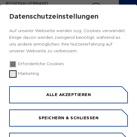
Datenschutzeinstellungen
EUROPA INFOS RUHR
Auf unserer Webseite werden sog. Cookies verwendet.
Einige davon werden zwingend benötigt, während es
Zurück
uns andere ermöglichen, Ihre Nutzererfahrung auf
unserer Webseite zu verbessern.
Veranstaltung
Internationale
29.10.2024
|
Erforderliche Cookies
Zusammenarbeit und
Marketing
Entwicklungspolitik
Veranstaltung: Förderung kommunale
ALLE AKZEPTIEREN
Entwicklungspolitik 2024
Die Servicestelle Kommunen in der Einen Welt
SPEICHERN & SCHLIESSEN
(SKEW) bietet ein digitales Seminar zum
Förderangebot für eine Personalstelle
kommunale Entwicklungspolitik an.