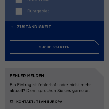
Speichert den Zustimmungsstatus des
Ruhrgebiet
Zweck
Benutzers für Cookies auf der
aktuellen Domäne.
ZUSTÄNDIGKEIT
SUCHE STARTEN
FEHLER MELDEN
Ein Eintrag ist fehlerhaft oder nicht mehr
aktuell? Dann sprechen Sie uns gerne an.
KONTAKT: TEAM EUROPA