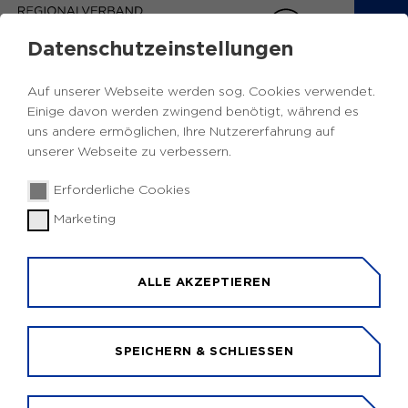
Datenschutzeinstellungen
Auf unserer Webseite werden sog. Cookies verwendet.
Einige davon werden zwingend benötigt, während es
uns andere ermöglichen, Ihre Nutzererfahrung auf
unserer Webseite zu verbessern.
© Europäische Union 2018 / Philippe Stirnweiss
Erforderliche Cookies
Marketing
ANSPRECHPERSONEN FÜR
EUROPA
ALLE AKZEPTIEREN
IHR KONTAKT VOR ORT
In den Kommunen und Kreisen gibt es
SPEICHERN & SCHLIESSEN
Ansprechpersonen für Europa, für Kreis- und für
Städtepartnerschaften. Darüber hinaus sind auch
die Abgeordneten des Europäischen Parlaments,