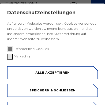
Datenschutzeinstellungen
Auf unserer Webseite werden sog. Cookies verwendet.
Einige davon werden zwingend benötigt, während es
uns andere ermöglichen, Ihre Nutzererfahrung auf
unserer Webseite zu verbessern.
© Pexels
Erforderliche Cookies
Marketing
UNIC4ER IN BOCHUM
Im Projekt UNIC4ER (UNIC for Engaged
ALLE AKZEPTIEREN
Research) arbeiteten eine Universitätsallianz von
zehn Universitäten und ihre Heimatstädte
zusammen. Die Stadt Bochum als assoziierter
SPEICHERN & SCHLIESSEN
Praxispartner der Ruhr-Universität Bochum (RUB)
war ein aktiver Teil des Konsortiums. Forschung