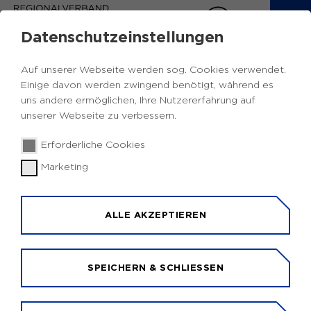
Datenschutzeinstellungen
Auf unserer Webseite werden sog. Cookies verwendet.
Einige davon werden zwingend benötigt, während es
uns andere ermöglichen, Ihre Nutzererfahrung auf
unserer Webseite zu verbessern.
© RIAS e.V./Svenja Eickhoff
Erforderliche Cookies
Marketing
GREEN LOGTRAIN IM
RUHRGEBIET
ALLE AKZEPTIEREN
Mit dem Kohleausstieg stehen viele Regionen in
Nordrhein-Westfalen vor einem tiefgreifenden
Wandel. Besonders im nördlichen Ruhrgebiet und
SPEICHERN & SCHLIESSEN
im Rheinischen Revier betrifft dies zahlreiche
Menschen, die dadurch bereits jetzt oder in