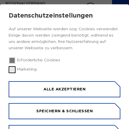
Datenschutzeinstellungen
Auf unserer Webseite werden sog. Cookies verwendet.
Einige davon werden zwingend benötigt, während es
uns andere ermöglichen, Ihre Nutzererfahrung auf
unserer Webseite zu verbessern.
© Stadt Essen / Jakub Cieplik
Erforderliche Cookies
Marketing
EUROPE DIRECT IN ESSEN
Das von der EU-Kommission geförderte Netzwerk
ALLE AKZEPTIEREN
EUROPE DIRECT besteht aus europaweit über
400 Zentren, in denen Bürger*innen kostenfrei
Beratung zu und Interessantes über die EU und die
SPEICHERN & SCHLIESSEN
Auswirkungen auf ihren Alltag erfahren können.
Das Informations- und Aktionszentrum EUROPE